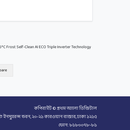
6°C Frost Self-Clean AI ECO Triple Inverter Technology
pare
কপিরাইট © প্রথম আলো ডিজিটাল
তি ইনস্যুরেন্স ভবন, ২০-২১ কারওয়ান বাজার, ঢাকা ১২১৫
ফোন: ৮১৮০০৭৮-৮১