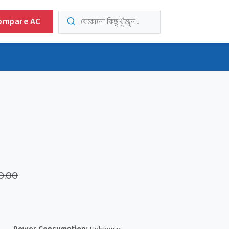
ompare AC
যেকোনো কিছু খুঁজুন...
0.00