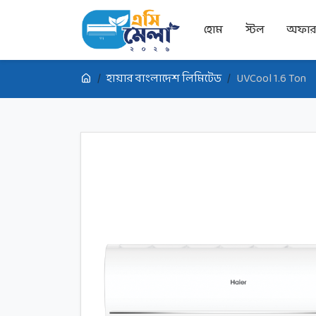
হোম
স্টল
অফা
হায়ার বাংলাদেশ লিমিটেড
UVCool 1.6 Ton