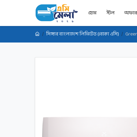
হোম
স্টল
অফা
সিঙ্গার বাংলাদেশ লিমিটেড (বেকো এসি)
Green