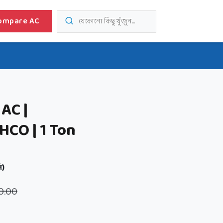
ompare AC
যেকোনো কিছু খুঁজুন...
 AC |
CO | 1 Ton
ি)
0.00