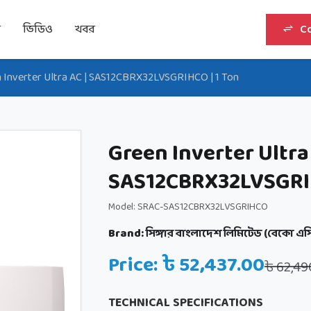
র
ভিডিও
খবর
C
 Inverter Ultra AC | SAS12CBRX32LVSGRIHCO | 1 Ton
Green Inverter Ultra
SAS12CBRX32LVSGRIH
Model: SRAC-SAS12CBRX32LVSGRIHCO
Brand:
সিঙ্গার বাংলাদেশ লিমিটেড (বেকো এস
Price: ৳ 52,437.00
৳ 62,49
TECHNICAL SPECIFICATIONS